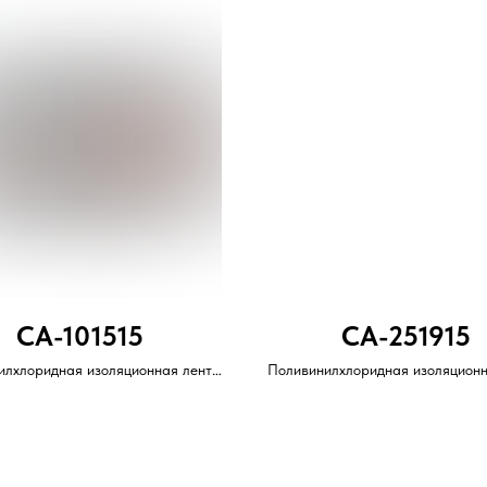
CA-101515
CA-251915
илхлоридная изоляционная лента
Поливинилхлоридная изоляционн
каучуковым клеевым слоем.
с каучуковым клеевым сло