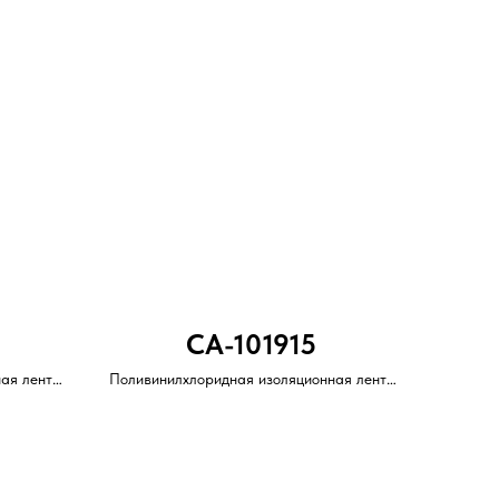
CA-101915
ая лента
Поливинилхлоридная изоляционная лента
ем.
с каучуковым клеевым слоем.