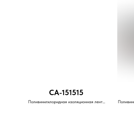
CA-151515
Поливинилхлоридная изоляционная лента
Поливин
с каучуковым клеевым слоем.
с 