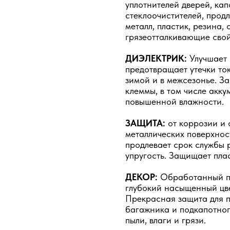
уплотнителей дверей, кап
стеклоочистителей, прод
металл, пластик, резина,
грязеотталкивающие свой
ДИЭЛЕКТРИК:
Улучшает 
предотвращает утечки то
зимой и в межсезонье. З
клеммы, в том числе акку
повышенной влажности.
ЗАЩИТА:
от коррозии и 
металлических поверхнос
продлевает срок службы 
упругость. Защищает плас
ДЕКОР:
Обработанный пл
глубокий насыщенный цве
Прекрасная защита для п
багажника и подкапотног
пыли, влаги и грязи.