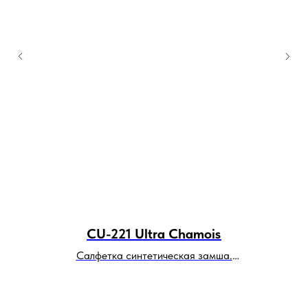
CU-221 Ultra Chamois
Салфетка синтетическая замша.
Размер: 43х64 см.
В коробке: 100 шт.