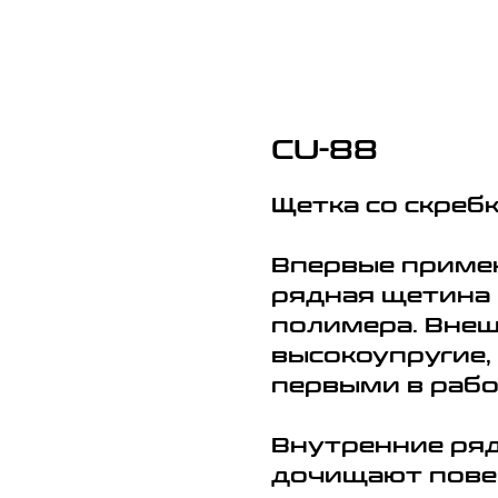
CU-88
Щетка со скреб
Впервые примен
рядная щетина 
полимера. Вне
высокоупругие,
первыми в работ
Внутренние ряд
дочищают повер