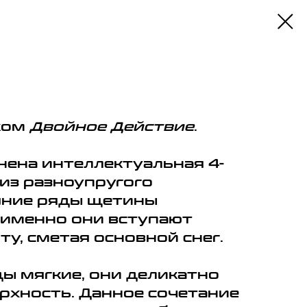
ком
Двойное Действие
.
ена интеллектуальная 4-
из разноупругого
шние ряды щетины
 именно они вступают
у, сметая основной снег.
ы мягкие, они деликатно
хность. Данное сочетание