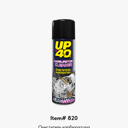
Item# 820
Очиститель карбюратора