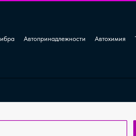
ибра
Автопринадлежности
Автохимия
бки для мытья Cit